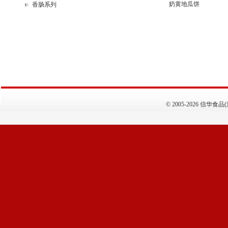
奶黄地瓜饼
香肠系列
©
2005-2026 信华