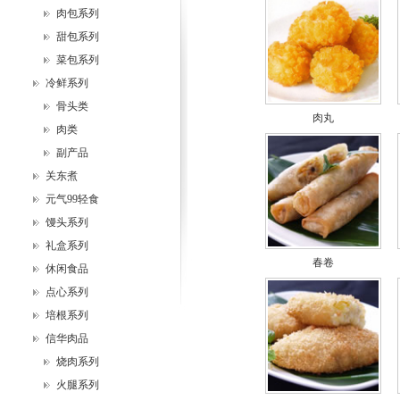
肉包系列
甜包系列
菜包系列
冷鲜系列
骨头类
肉丸
肉类
副产品
关东煮
元气99轻食
馒头系列
礼盒系列
春卷
休闲食品
点心系列
培根系列
信华肉品
烧肉系列
火腿系列