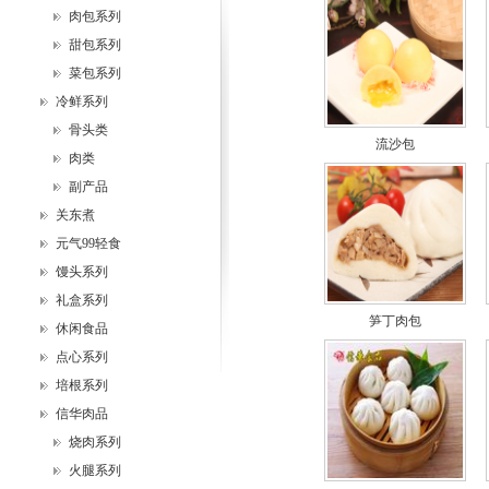
肉包系列
甜包系列
菜包系列
冷鲜系列
骨头类
流沙包
肉类
副产品
关东煮
元气99轻食
馒头系列
礼盒系列
笋丁肉包
休闲食品
点心系列
培根系列
信华肉品
烧肉系列
火腿系列