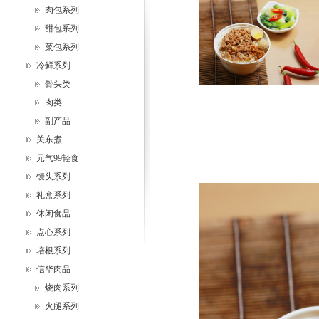
肉包系列
甜包系列
菜包系列
冷鲜系列
骨头类
肉类
副产品
关东煮
元气99轻食
馒头系列
礼盒系列
休闲食品
点心系列
培根系列
信华肉品
烧肉系列
火腿系列