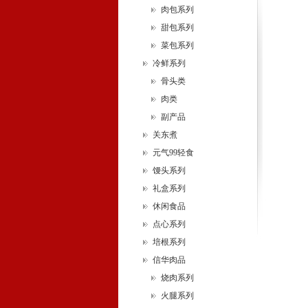
肉包系列
甜包系列
菜包系列
冷鲜系列
骨头类
肉类
副产品
关东煮
元气99轻食
馒头系列
礼盒系列
休闲食品
点心系列
培根系列
信华肉品
烧肉系列
火腿系列