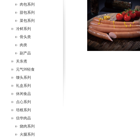
肉包系列
甜包系列
菜包系列
冷鲜系列
骨头类
肉类
副产品
关东煮
元气99轻食
馒头系列
礼盒系列
休闲食品
点心系列
培根系列
信华肉品
烧肉系列
火腿系列